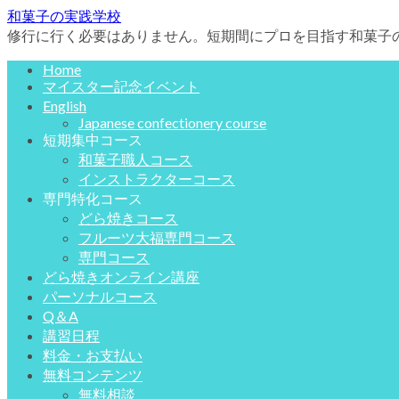
和菓子の実践学校
修行に行く必要はありません。短期間にプロを目指す和菓子
Home
マイスター記念イベント
English
Japanese confectionery course
短期集中コース
和菓子職人コース
インストラクターコース
専門特化コース
どら焼きコース
フルーツ大福専門コース
専門コース
どら焼きオンライン講座
パーソナルコース
Q＆A
講習日程
料金・お支払い
無料コンテンツ
無料相談