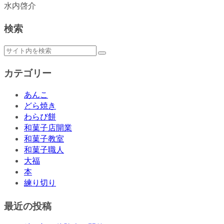
水内啓介
検索
カテゴリー
あんこ
どら焼き
わらび餅
和菓子店開業
和菓子教室
和菓子職人
大福
本
練り切り
最近の投稿