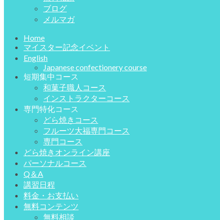
ブログ
メルマガ
Home
マイスター記念イベント
English
Japanese confectionery course
短期集中コース
和菓子職人コース
インストラクターコース
専門特化コース
どら焼きコース
フルーツ大福専門コース
専門コース
どら焼きオンライン講座
パーソナルコース
Q＆A
講習日程
料金・お支払い
無料コンテンツ
無料相談