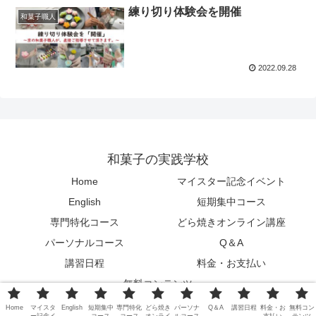
練り切り体験会を開催
和菓子職人
2022.09.28
和菓子の実践学校
Home
マイスター記念イベント
English
短期集中コース
専門特化コース
どら焼きオンライン講座
パーソナルコース
Q＆A
講習日程
料金・お支払い
無料コンテンツ
Copyright © 2015-2026 和菓子の実践学校 All Rights Reserved.
Home
マイスタ
English
短期集中
専門特化
どら焼き
パーソナ
Q＆A
講習日程
料金・お
無料コン