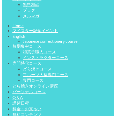
無料相談
ブログ
メルマガ
Home
マイスター記念イベント
English
Japanese confectionery course
短期集中コース
和菓子職人コース
インストラクターコース
専門特化コース
どら焼きコース
フルーツ大福専門コース
専門コース
どら焼きオンライン講座
パーソナルコース
Q＆A
講習日程
料金・お支払い
無料コンテンツ