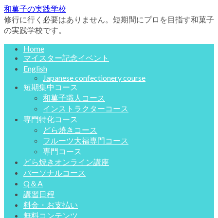
和菓子の実践学校
修行に行く必要はありません。短期間にプロを目指す和菓子
の実践学校です。
Home
マイスター記念イベント
English
Japanese confectionery course
短期集中コース
和菓子職人コース
インストラクターコース
専門特化コース
どら焼きコース
フルーツ大福専門コース
専門コース
どら焼きオンライン講座
パーソナルコース
Q＆A
講習日程
料金・お支払い
無料コンテンツ