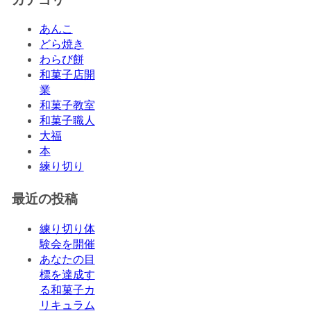
あんこ
どら焼き
わらび餅
和菓子店開
業
和菓子教室
和菓子職人
大福
本
練り切り
最近の投稿
練り切り体
験会を開催
あなたの目
標を達成す
る和菓子カ
リキュラム