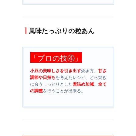
┃
風味たっぷりの粒あん
「プロの技④
」
小豆の美味しさを引き出す
炊き方、
甘さ
調節や日持ち
を考えたレシピ、どら焼き
に合うしっとりとした
煮詰め加減
。
全て
の調整
を行うことが出来る。