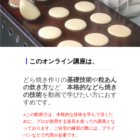
┃
このオンライン講座は、
どら焼き作りの
基礎技術
や
粒あん
の炊き方
など、
本格的などら焼き
の技術
を動画で学びたい方におす
すめです。
※この動画では、本格的な技術を学んで頂くた
めに、プロが使用する道具を使っての講座とな
っております。ご自宅の練習の際には、プライ
パンなどで代用が必要です。