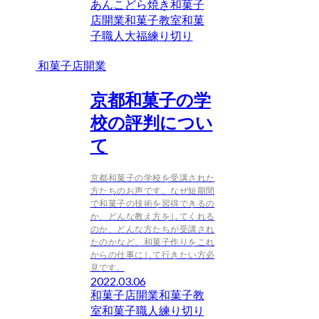
あんこ
どら焼き
和菓子
店開業
和菓子教室
和菓
子職人
大福
練り切り
和菓子店開業
京都和菓子の学
校の評判につい
て
京都和菓子の学校を受講された
方たちのお声です。なぜ短期間
で和菓子の技術を習得できるの
か、どんな教え方をしてくれる
のか、どんな方たちが受講され
たのかなど、和菓子作りをこれ
からの仕事にして行きたい方必
見です。
2022.03.06
和菓子店開業
和菓子教
室
和菓子職人
練り切り