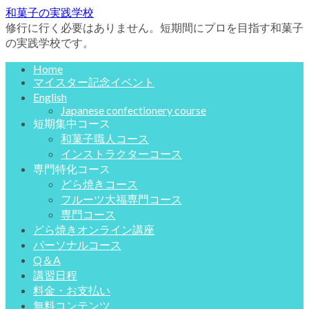
和菓子の実践学校
修行に行く必要はありません。短期間にプロを目指す和菓子
の実践学校です。
Home
マイスター記念イベント
English
Japanese confectionery course
短期集中コース
和菓子職人コース
インストラクターコース
専門特化コース
どら焼きコース
フルーツ大福専門コース
専門コース
どら焼きオンライン講座
パーソナルコース
Q＆A
講習日程
料金・お支払い
無料コンテンツ