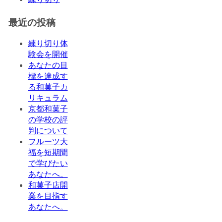
最近の投稿
練り切り体
験会を開催
あなたの目
標を達成す
る和菓子カ
リキュラム
京都和菓子
の学校の評
判について
フルーツ大
福を短期間
で学びたい
あなたへ。
和菓子店開
業を目指す
あなたへ。