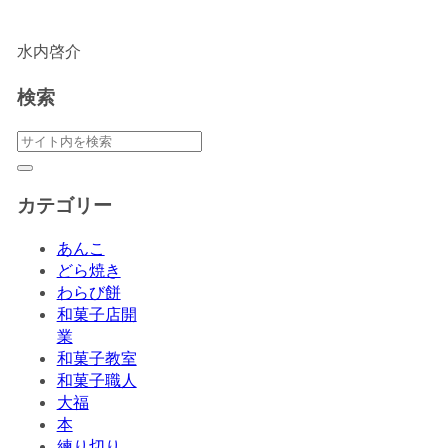
水内啓介
検索
カテゴリー
あんこ
どら焼き
わらび餅
和菓子店開
業
和菓子教室
和菓子職人
大福
本
練り切り