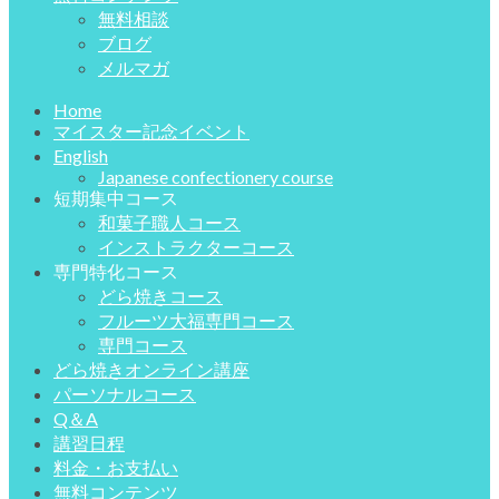
無料相談
ブログ
メルマガ
Home
マイスター記念イベント
English
Japanese confectionery course
短期集中コース
和菓子職人コース
インストラクターコース
専門特化コース
どら焼きコース
フルーツ大福専門コース
専門コース
どら焼きオンライン講座
パーソナルコース
Q＆A
講習日程
料金・お支払い
無料コンテンツ