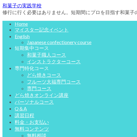
和菓子の実践学校
修行に行く必要はありません。短期間にプロを目指す和菓子
Home
マイスター記念イベント
English
Japanese confectionery course
短期集中コース
和菓子職人コース
インストラクターコース
専門特化コース
どら焼きコース
フルーツ大福専門コース
専門コース
どら焼きオンライン講座
パーソナルコース
Q＆A
講習日程
料金・お支払い
無料コンテンツ
無料相談