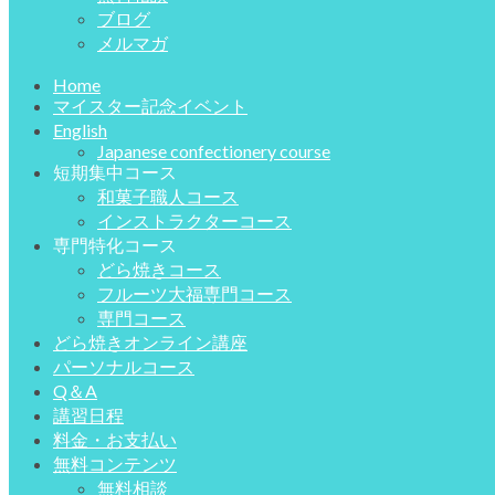
ブログ
メルマガ
Home
マイスター記念イベント
English
Japanese confectionery course
短期集中コース
和菓子職人コース
インストラクターコース
専門特化コース
どら焼きコース
フルーツ大福専門コース
専門コース
どら焼きオンライン講座
パーソナルコース
Q＆A
講習日程
料金・お支払い
無料コンテンツ
無料相談