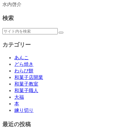
水内啓介
検索
カテゴリー
あんこ
どら焼き
わらび餅
和菓子店開業
和菓子教室
和菓子職人
大福
本
練り切り
最近の投稿