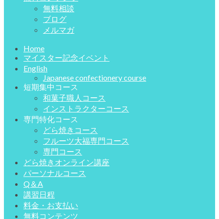
無料相談
ブログ
メルマガ
Home
マイスター記念イベント
English
Japanese confectionery course
短期集中コース
和菓子職人コース
インストラクターコース
専門特化コース
どら焼きコース
フルーツ大福専門コース
専門コース
どら焼きオンライン講座
パーソナルコース
Q＆A
講習日程
料金・お支払い
無料コンテンツ