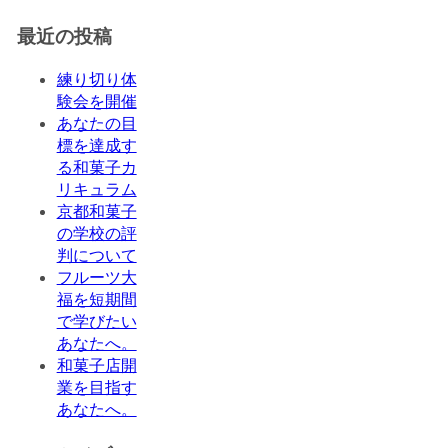
最近の投稿
練り切り体
験会を開催
あなたの目
標を達成す
る和菓子カ
リキュラム
京都和菓子
の学校の評
判について
フルーツ大
福を短期間
で学びたい
あなたへ。
和菓子店開
業を目指す
あなたへ。