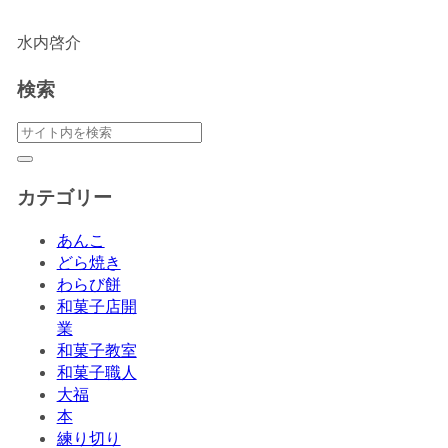
水内啓介
検索
カテゴリー
あんこ
どら焼き
わらび餅
和菓子店開
業
和菓子教室
和菓子職人
大福
本
練り切り