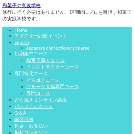
和菓子の実践学校
修行に行く必要はありません。短期間にプロを目指す和菓子
の実践学校です。
Home
マイスター記念イベント
English
Japanese confectionery course
短期集中コース
和菓子職人コース
インストラクターコース
専門特化コース
どら焼きコース
フルーツ大福専門コース
専門コース
どら焼きオンライン講座
パーソナルコース
Q＆A
講習日程
料金・お支払い
無料コンテンツ