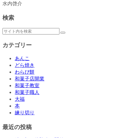
水内啓介
検索
カテゴリー
あんこ
どら焼き
わらび餅
和菓子店開業
和菓子教室
和菓子職人
大福
本
練り切り
最近の投稿