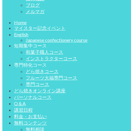
ブログ
メルマガ
Home
マイスター記念イベント
English
Japanese confectionery course
短期集中コース
和菓子職人コース
インストラクターコース
専門特化コース
どら焼きコース
フルーツ大福専門コース
専門コース
どら焼きオンライン講座
パーソナルコース
Q＆A
講習日程
料金・お支払い
無料コンテンツ
無料相談