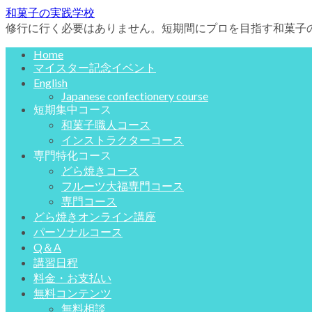
和菓子の実践学校
修行に行く必要はありません。短期間にプロを目指す和菓子
Home
マイスター記念イベント
English
Japanese confectionery course
短期集中コース
和菓子職人コース
インストラクターコース
専門特化コース
どら焼きコース
フルーツ大福専門コース
専門コース
どら焼きオンライン講座
パーソナルコース
Q＆A
講習日程
料金・お支払い
無料コンテンツ
無料相談