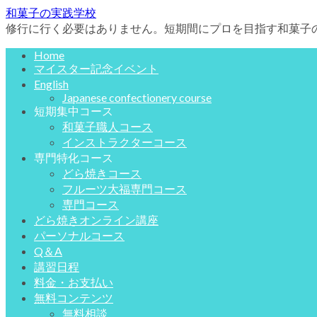
和菓子の実践学校
修行に行く必要はありません。短期間にプロを目指す和菓子
Home
マイスター記念イベント
English
Japanese confectionery course
短期集中コース
和菓子職人コース
インストラクターコース
専門特化コース
どら焼きコース
フルーツ大福専門コース
専門コース
どら焼きオンライン講座
パーソナルコース
Q＆A
講習日程
料金・お支払い
無料コンテンツ
無料相談