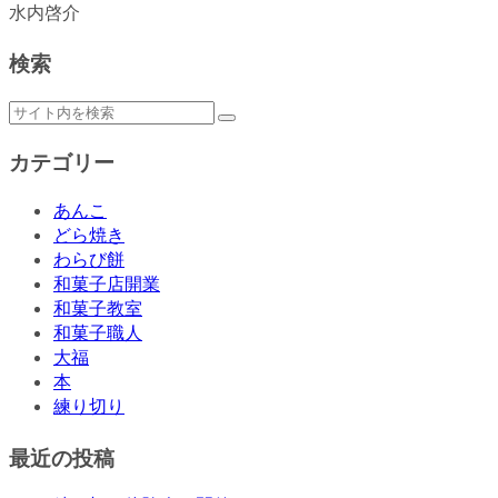
水内啓介
検索
カテゴリー
あんこ
どら焼き
わらび餅
和菓子店開業
和菓子教室
和菓子職人
大福
本
練り切り
最近の投稿