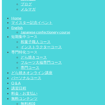
ブログ
メルマガ
Home
マイスター記念イベント
English
Japanese confectionery course
短期集中コース
和菓子職人コース
インストラクターコース
専門特化コース
どら焼きコース
フルーツ大福専門コース
専門コース
どら焼きオンライン講座
パーソナルコース
Q＆A
講習日程
料金・お支払い
無料コンテンツ
無料相談