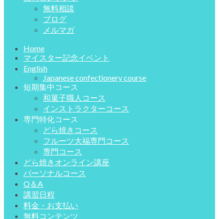
無料相談
ブログ
メルマガ
Home
マイスター記念イベント
English
Japanese confectionery course
短期集中コース
和菓子職人コース
インストラクターコース
専門特化コース
どら焼きコース
フルーツ大福専門コース
専門コース
どら焼きオンライン講座
パーソナルコース
Q＆A
講習日程
料金・お支払い
無料コンテンツ