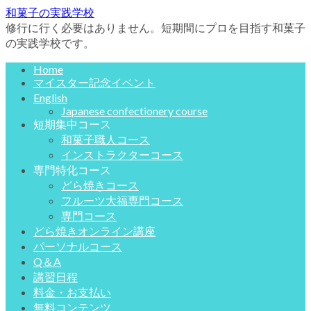
和菓子の実践学校
修行に行く必要はありません。短期間にプロを目指す和菓子
の実践学校です。
Home
マイスター記念イベント
English
Japanese confectionery course
短期集中コース
和菓子職人コース
インストラクターコース
専門特化コース
どら焼きコース
フルーツ大福専門コース
専門コース
どら焼きオンライン講座
パーソナルコース
Q＆A
講習日程
料金・お支払い
無料コンテンツ