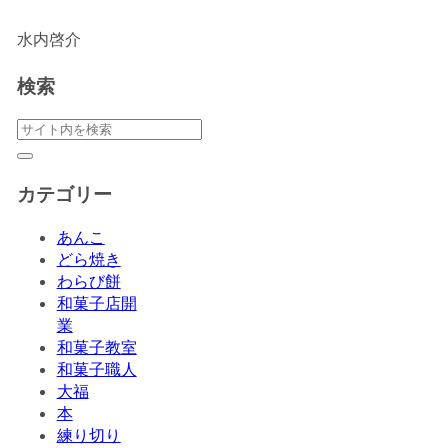
水内啓介
検索
カテゴリー
あんこ
どら焼き
わらび餅
和菓子店開
業
和菓子教室
和菓子職人
大福
本
練り切り