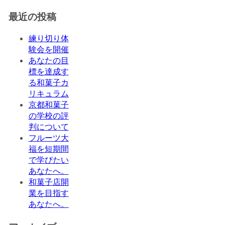
最近の投稿
練り切り体
験会を開催
あなたの目
標を達成す
る和菓子カ
リキュラム
京都和菓子
の学校の評
判について
フルーツ大
福を短期間
で学びたい
あなたへ。
和菓子店開
業を目指す
あなたへ。