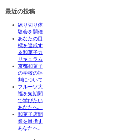
最近の投稿
練り切り体
験会を開催
あなたの目
標を達成す
る和菓子カ
リキュラム
京都和菓子
の学校の評
判について
フルーツ大
福を短期間
で学びたい
あなたへ。
和菓子店開
業を目指す
あなたへ。