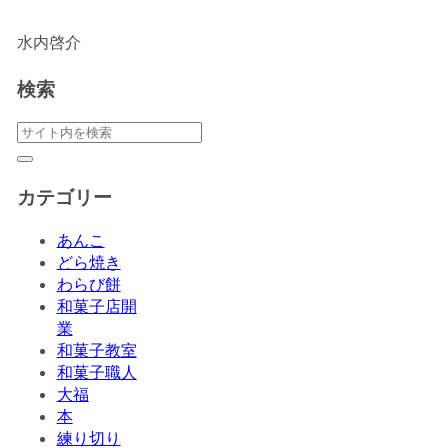
水内啓介
検索
カテゴリー
あんこ
どら焼き
わらび餅
和菓子店開
業
和菓子教室
和菓子職人
大福
本
練り切り