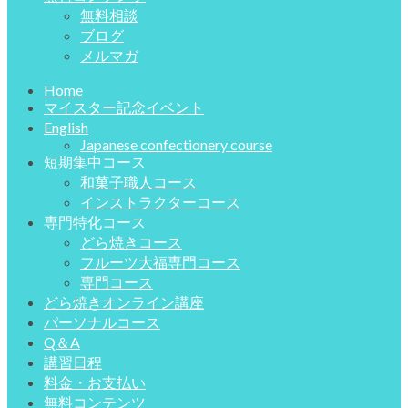
無料相談
ブログ
メルマガ
Home
マイスター記念イベント
English
Japanese confectionery course
短期集中コース
和菓子職人コース
インストラクターコース
専門特化コース
どら焼きコース
フルーツ大福専門コース
専門コース
どら焼きオンライン講座
パーソナルコース
Q＆A
講習日程
料金・お支払い
無料コンテンツ