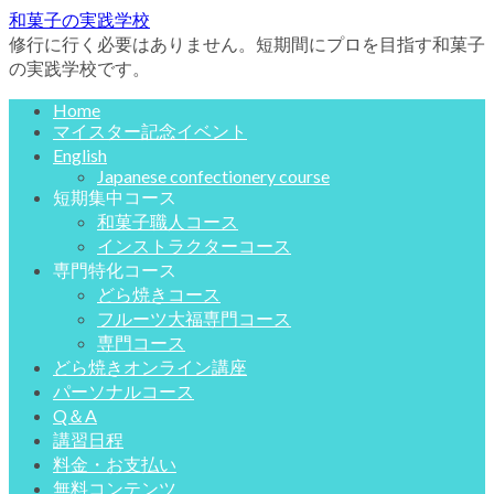
和菓子の実践学校
修行に行く必要はありません。短期間にプロを目指す和菓子
の実践学校です。
Home
マイスター記念イベント
English
Japanese confectionery course
短期集中コース
和菓子職人コース
インストラクターコース
専門特化コース
どら焼きコース
フルーツ大福専門コース
専門コース
どら焼きオンライン講座
パーソナルコース
Q＆A
講習日程
料金・お支払い
無料コンテンツ