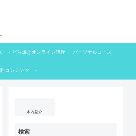
す。
ス
どら焼きオンライン講座
パーソナルコース
料コンテンツ
水内啓介
検索