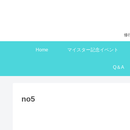
修
Home
マイスター記念イベント
Q＆A
no5