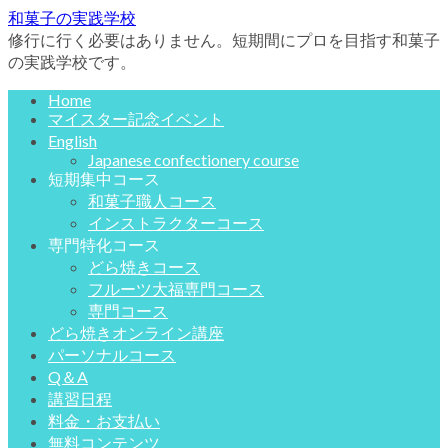
和菓子の実践学校
修行に行く必要はありません。短期間にプロを目指す和菓子
の実践学校です。
Home
マイスター記念イベント
English
Japanese confectionery course
短期集中コース
和菓子職人コース
インストラクターコース
専門特化コース
どら焼きコース
フルーツ大福専門コース
専門コース
どら焼きオンライン講座
パーソナルコース
Q＆A
講習日程
料金・お支払い
無料コンテンツ