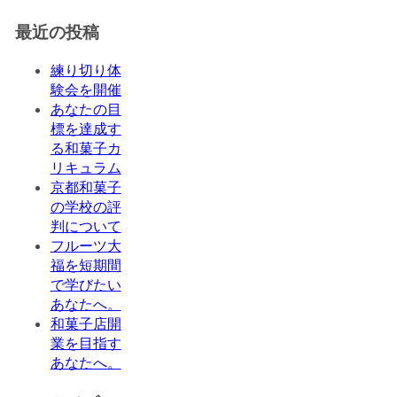
最近の投稿
練り切り体
験会を開催
あなたの目
標を達成す
る和菓子カ
リキュラム
京都和菓子
の学校の評
判について
フルーツ大
福を短期間
で学びたい
あなたへ。
和菓子店開
業を目指す
あなたへ。