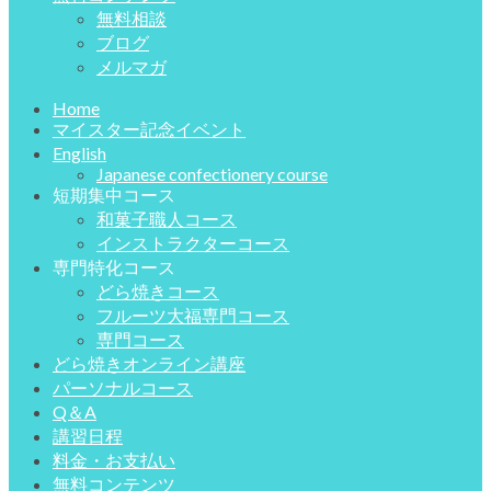
無料相談
ブログ
メルマガ
Home
マイスター記念イベント
English
Japanese confectionery course
短期集中コース
和菓子職人コース
インストラクターコース
専門特化コース
どら焼きコース
フルーツ大福専門コース
専門コース
どら焼きオンライン講座
パーソナルコース
Q＆A
講習日程
料金・お支払い
無料コンテンツ