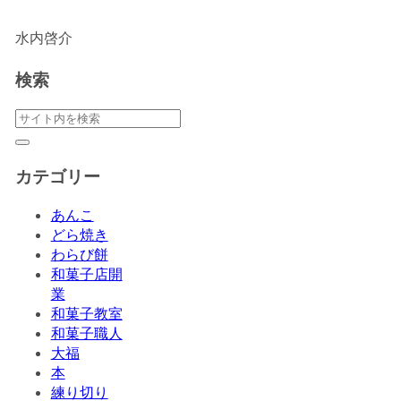
水内啓介
検索
カテゴリー
あんこ
どら焼き
わらび餅
和菓子店開
業
和菓子教室
和菓子職人
大福
本
練り切り