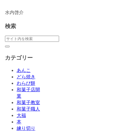
水内啓介
検索
カテゴリー
あんこ
どら焼き
わらび餅
和菓子店開
業
和菓子教室
和菓子職人
大福
本
練り切り