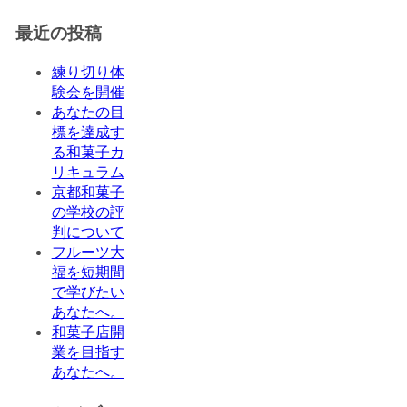
最近の投稿
練り切り体
験会を開催
あなたの目
標を達成す
る和菓子カ
リキュラム
京都和菓子
の学校の評
判について
フルーツ大
福を短期間
で学びたい
あなたへ。
和菓子店開
業を目指す
あなたへ。