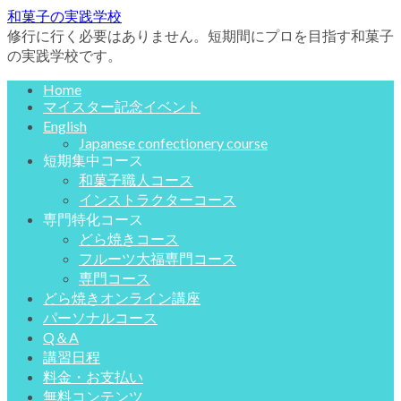
和菓子の実践学校
修行に行く必要はありません。短期間にプロを目指す和菓子
の実践学校です。
Home
マイスター記念イベント
English
Japanese confectionery course
短期集中コース
和菓子職人コース
インストラクターコース
専門特化コース
どら焼きコース
フルーツ大福専門コース
専門コース
どら焼きオンライン講座
パーソナルコース
Q＆A
講習日程
料金・お支払い
無料コンテンツ