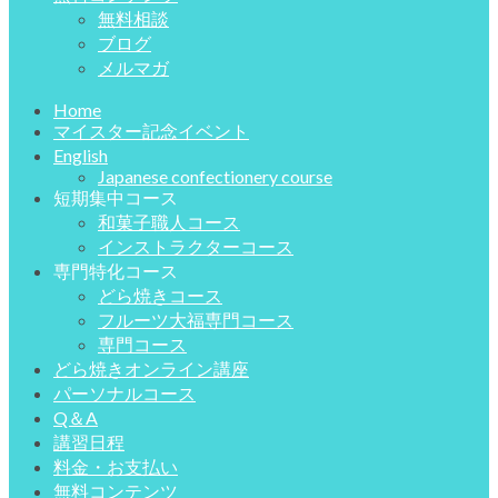
無料相談
ブログ
メルマガ
Home
マイスター記念イベント
English
Japanese confectionery course
短期集中コース
和菓子職人コース
インストラクターコース
専門特化コース
どら焼きコース
フルーツ大福専門コース
専門コース
どら焼きオンライン講座
パーソナルコース
Q＆A
講習日程
料金・お支払い
無料コンテンツ