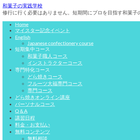
和菓子の実践学校
修行に行く必要はありません。短期間にプロを目指す和菓子
Home
マイスター記念イベント
English
Japanese confectionery course
短期集中コース
和菓子職人コース
インストラクターコース
専門特化コース
どら焼きコース
フルーツ大福専門コース
専門コース
どら焼きオンライン講座
パーソナルコース
Q＆A
講習日程
料金・お支払い
無料コンテンツ
無料相談