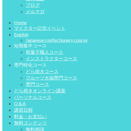
ブログ
メルマガ
Home
マイスター記念イベント
English
Japanese confectionery course
短期集中コース
和菓子職人コース
インストラクターコース
専門特化コース
どら焼きコース
フルーツ大福専門コース
専門コース
どら焼きオンライン講座
パーソナルコース
Q＆A
講習日程
料金・お支払い
無料コンテンツ
無料相談