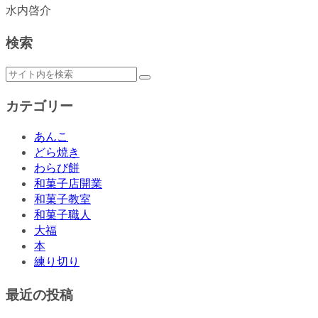
水内啓介
検索
カテゴリー
あんこ
どら焼き
わらび餅
和菓子店開業
和菓子教室
和菓子職人
大福
本
練り切り
最近の投稿