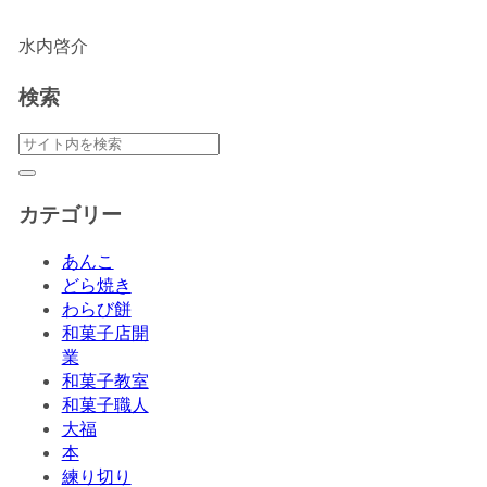
水内啓介
検索
カテゴリー
あんこ
どら焼き
わらび餅
和菓子店開
業
和菓子教室
和菓子職人
大福
本
練り切り