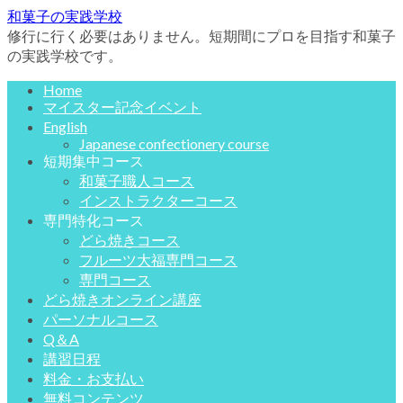
和菓子の実践学校
修行に行く必要はありません。短期間にプロを目指す和菓子
の実践学校です。
Home
マイスター記念イベント
English
Japanese confectionery course
短期集中コース
和菓子職人コース
インストラクターコース
専門特化コース
どら焼きコース
フルーツ大福専門コース
専門コース
どら焼きオンライン講座
パーソナルコース
Q＆A
講習日程
料金・お支払い
無料コンテンツ