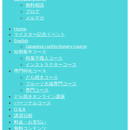
無料相談
ブログ
メルマガ
Home
マイスター記念イベント
English
Japanese confectionery course
短期集中コース
和菓子職人コース
インストラクターコース
専門特化コース
どら焼きコース
フルーツ大福専門コース
専門コース
どら焼きオンライン講座
パーソナルコース
Q＆A
講習日程
料金・お支払い
無料コンテンツ