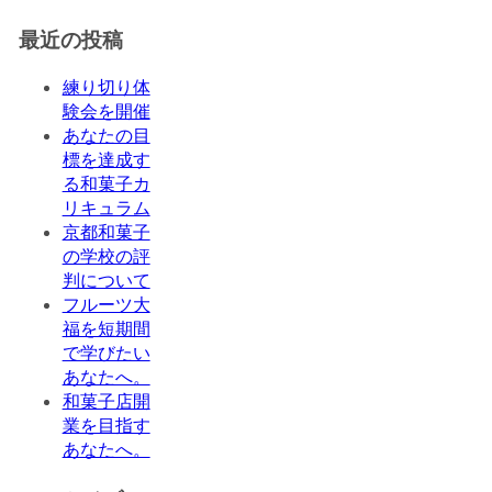
最近の投稿
練り切り体
験会を開催
あなたの目
標を達成す
る和菓子カ
リキュラム
京都和菓子
の学校の評
判について
フルーツ大
福を短期間
で学びたい
あなたへ。
和菓子店開
業を目指す
あなたへ。