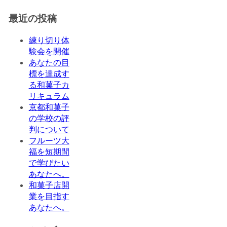
最近の投稿
練り切り体
験会を開催
あなたの目
標を達成す
る和菓子カ
リキュラム
京都和菓子
の学校の評
判について
フルーツ大
福を短期間
で学びたい
あなたへ。
和菓子店開
業を目指す
あなたへ。