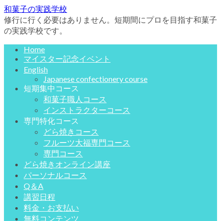
和菓子の実践学校
修行に行く必要はありません。短期間にプロを目指す和菓子
の実践学校です。
Home
マイスター記念イベント
English
Japanese confectionery course
短期集中コース
和菓子職人コース
インストラクターコース
専門特化コース
どら焼きコース
フルーツ大福専門コース
専門コース
どら焼きオンライン講座
パーソナルコース
Q＆A
講習日程
料金・お支払い
無料コンテンツ