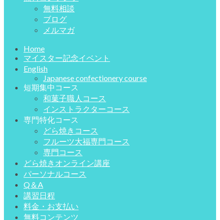
無料相談
ブログ
メルマガ
Home
マイスター記念イベント
English
Japanese confectionery course
短期集中コース
和菓子職人コース
インストラクターコース
専門特化コース
どら焼きコース
フルーツ大福専門コース
専門コース
どら焼きオンライン講座
パーソナルコース
Q＆A
講習日程
料金・お支払い
無料コンテンツ