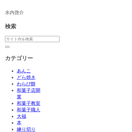
水内啓介
検索
カテゴリー
あんこ
どら焼き
わらび餅
和菓子店開
業
和菓子教室
和菓子職人
大福
本
練り切り