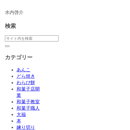
水内啓介
検索
カテゴリー
あんこ
どら焼き
わらび餅
和菓子店開
業
和菓子教室
和菓子職人
大福
本
練り切り