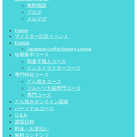
無料相談
ブログ
メルマガ
Home
マイスター記念イベント
English
Japanese confectionery course
短期集中コース
和菓子職人コース
インストラクターコース
専門特化コース
どら焼きコース
フルーツ大福専門コース
専門コース
どら焼きオンライン講座
パーソナルコース
Q＆A
講習日程
料金・お支払い
無料コンテンツ