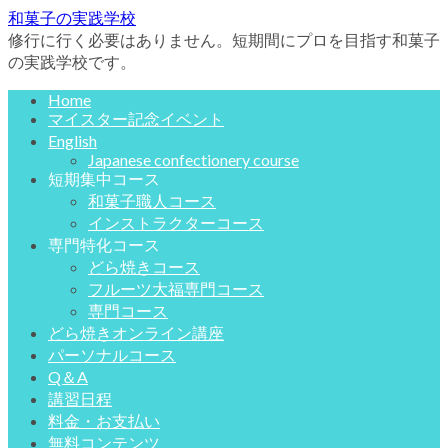
和菓子の実践学校
修行に行く必要はありません。短期間にプロを目指す和菓子
の実践学校です。
Home
マイスター記念イベント
English
Japanese confectionery course
短期集中コース
和菓子職人コース
インストラクターコース
専門特化コース
どら焼きコース
フルーツ大福専門コース
専門コース
どら焼きオンライン講座
パーソナルコース
Q＆A
講習日程
料金・お支払い
無料コンテンツ