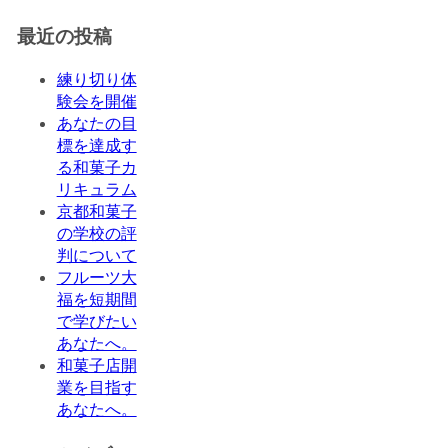
最近の投稿
練り切り体
験会を開催
あなたの目
標を達成す
る和菓子カ
リキュラム
京都和菓子
の学校の評
判について
フルーツ大
福を短期間
で学びたい
あなたへ。
和菓子店開
業を目指す
あなたへ。