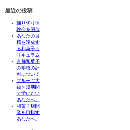
最近の投稿
練り切り体
験会を開催
あなたの目
標を達成す
る和菓子カ
リキュラム
京都和菓子
の学校の評
判について
フルーツ大
福を短期間
で学びたい
あなたへ。
和菓子店開
業を目指す
あなたへ。