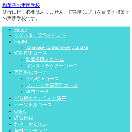
和菓子の実践学校
修行に行く必要はありません。短期間にプロを目指す和菓子
の実践学校です。
Home
マイスター記念イベント
English
Japanese confectionery course
短期集中コース
和菓子職人コース
インストラクターコース
専門特化コース
どら焼きコース
フルーツ大福専門コース
専門コース
どら焼きオンライン講座
パーソナルコース
Q＆A
講習日程
料金・お支払い
無料コンテンツ