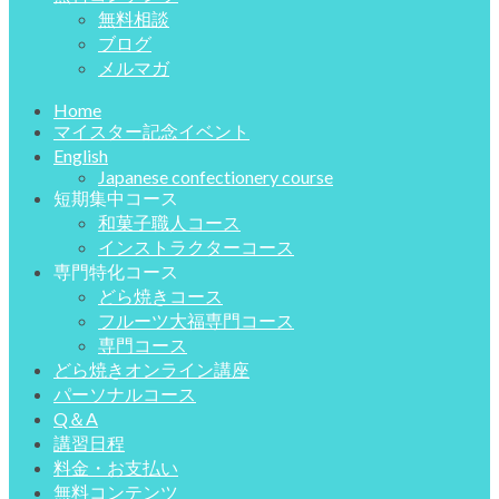
無料相談
ブログ
メルマガ
Home
マイスター記念イベント
English
Japanese confectionery course
短期集中コース
和菓子職人コース
インストラクターコース
専門特化コース
どら焼きコース
フルーツ大福専門コース
専門コース
どら焼きオンライン講座
パーソナルコース
Q＆A
講習日程
料金・お支払い
無料コンテンツ