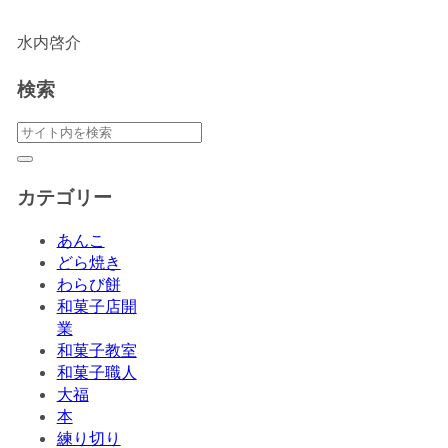
水内啓介
検索
カテゴリー
あんこ
どら焼き
わらび餅
和菓子店開
業
和菓子教室
和菓子職人
大福
本
練り切り