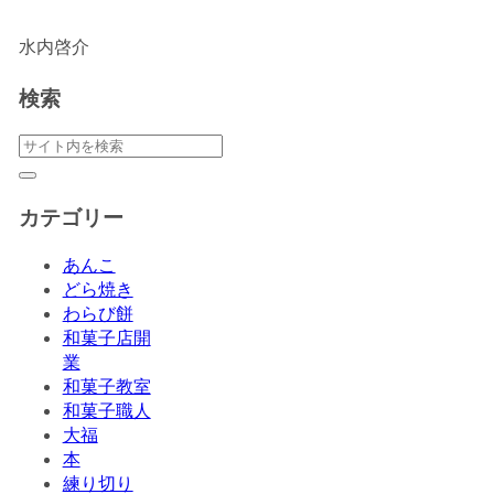
水内啓介
検索
カテゴリー
あんこ
どら焼き
わらび餅
和菓子店開
業
和菓子教室
和菓子職人
大福
本
練り切り