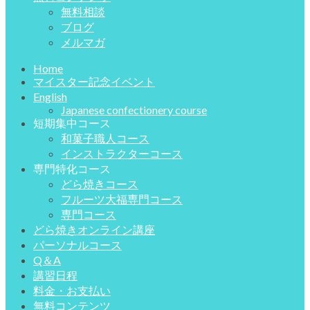
無料相談
ブログ
メルマガ
Home
マイスター記念イベント
English
Japanese confectionery course
短期集中コース
和菓子職人コース
インストラクターコース
専門特化コース
どら焼きコース
フルーツ大福専門コース
専門コース
どら焼きオンライン講座
パーソナルコース
Q＆A
講習日程
料金・お支払い
無料コンテンツ