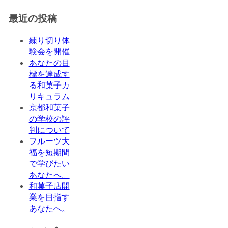
最近の投稿
練り切り体
験会を開催
あなたの目
標を達成す
る和菓子カ
リキュラム
京都和菓子
の学校の評
判について
フルーツ大
福を短期間
で学びたい
あなたへ。
和菓子店開
業を目指す
あなたへ。