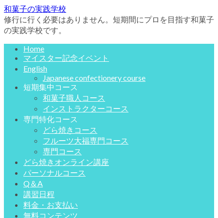
和菓子の実践学校
修行に行く必要はありません。短期間にプロを目指す和菓子
の実践学校です。
Home
マイスター記念イベント
English
Japanese confectionery course
短期集中コース
和菓子職人コース
インストラクターコース
専門特化コース
どら焼きコース
フルーツ大福専門コース
専門コース
どら焼きオンライン講座
パーソナルコース
Q＆A
講習日程
料金・お支払い
無料コンテンツ