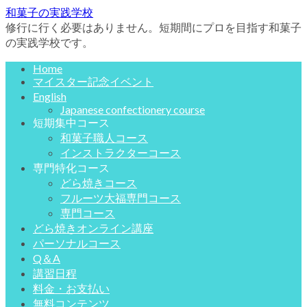
和菓子の実践学校
修行に行く必要はありません。短期間にプロを目指す和菓子
の実践学校です。
Home
マイスター記念イベント
English
Japanese confectionery course
短期集中コース
和菓子職人コース
インストラクターコース
専門特化コース
どら焼きコース
フルーツ大福専門コース
専門コース
どら焼きオンライン講座
パーソナルコース
Q＆A
講習日程
料金・お支払い
無料コンテンツ