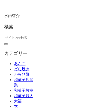
水内啓介
検索
カテゴリー
あんこ
どら焼き
わらび餅
和菓子店開
業
和菓子教室
和菓子職人
大福
本