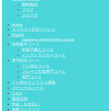
無料相談
ブログ
メルマガ
Home
マイスター記念イベント
English
Japanese confectionery course
短期集中コース
和菓子職人コース
インストラクターコース
専門特化コース
どら焼きコース
フルーツ大福専門コース
専門コース
どら焼きオンライン講座
パーソナルコース
Q＆A
講習日程
料金・お支払い
無料コンテンツ