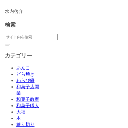
水内啓介
検索
カテゴリー
あんこ
どら焼き
わらび餅
和菓子店開
業
和菓子教室
和菓子職人
大福
本
練り切り