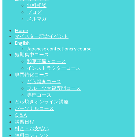
無料相談
ブログ
メルマガ
Home
マイスター記念イベント
English
Japanese confectionery course
短期集中コース
和菓子職人コース
インストラクターコース
専門特化コース
どら焼きコース
フルーツ大福専門コース
専門コース
どら焼きオンライン講座
パーソナルコース
Q＆A
講習日程
料金・お支払い
無料コンテンツ