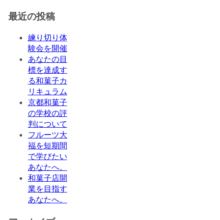
最近の投稿
練り切り体
験会を開催
あなたの目
標を達成す
る和菓子カ
リキュラム
京都和菓子
の学校の評
判について
フルーツ大
福を短期間
で学びたい
あなたへ。
和菓子店開
業を目指す
あなたへ。