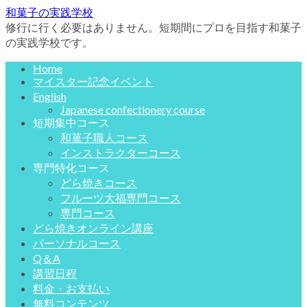
和菓子の実践学校
修行に行く必要はありません。短期間にプロを目指す和菓子
の実践学校です。
Home
マイスター記念イベント
English
Japanese confectionery course
短期集中コース
和菓子職人コース
インストラクターコース
専門特化コース
どら焼きコース
フルーツ大福専門コース
専門コース
どら焼きオンライン講座
パーソナルコース
Q＆A
講習日程
料金・お支払い
無料コンテンツ