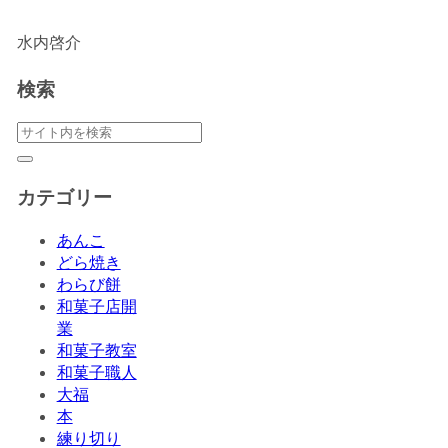
水内啓介
検索
カテゴリー
あんこ
どら焼き
わらび餅
和菓子店開
業
和菓子教室
和菓子職人
大福
本
練り切り