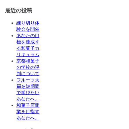
最近の投稿
練り切り体
験会を開催
あなたの目
標を達成す
る和菓子カ
リキュラム
京都和菓子
の学校の評
判について
フルーツ大
福を短期間
で学びたい
あなたへ。
和菓子店開
業を目指す
あなたへ。