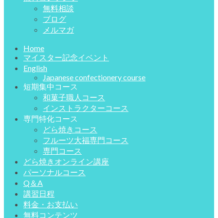
無料相談
ブログ
メルマガ
Home
マイスター記念イベント
English
Japanese confectionery course
短期集中コース
和菓子職人コース
インストラクターコース
専門特化コース
どら焼きコース
フルーツ大福専門コース
専門コース
どら焼きオンライン講座
パーソナルコース
Q＆A
講習日程
料金・お支払い
無料コンテンツ