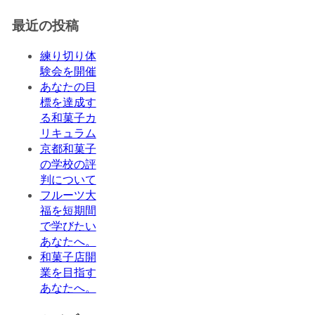
最近の投稿
練り切り体
験会を開催
あなたの目
標を達成す
る和菓子カ
リキュラム
京都和菓子
の学校の評
判について
フルーツ大
福を短期間
で学びたい
あなたへ。
和菓子店開
業を目指す
あなたへ。