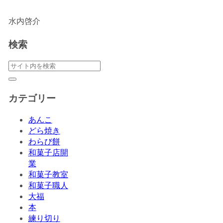
水内啓介
検索
カテゴリー
あんこ
どら焼き
わらび餅
和菓子店開
業
和菓子教室
和菓子職人
大福
本
練り切り