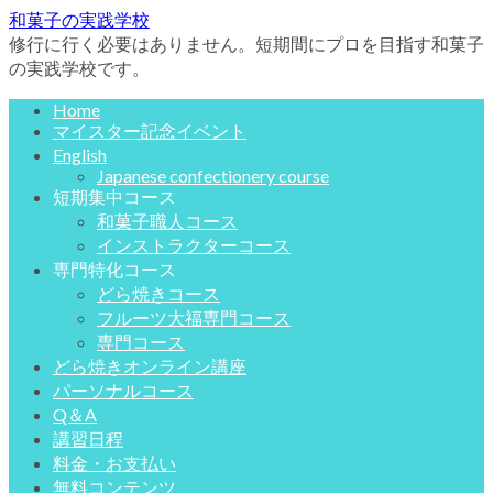
和菓子の実践学校
修行に行く必要はありません。短期間にプロを目指す和菓子
の実践学校です。
Home
マイスター記念イベント
English
Japanese confectionery course
短期集中コース
和菓子職人コース
インストラクターコース
専門特化コース
どら焼きコース
フルーツ大福専門コース
専門コース
どら焼きオンライン講座
パーソナルコース
Q＆A
講習日程
料金・お支払い
無料コンテンツ