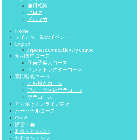
無料相談
ブログ
メルマガ
Home
マイスター記念イベント
English
Japanese confectionery course
短期集中コース
和菓子職人コース
インストラクターコース
専門特化コース
どら焼きコース
フルーツ大福専門コース
専門コース
どら焼きオンライン講座
パーソナルコース
Q＆A
講習日程
料金・お支払い
無料コンテンツ