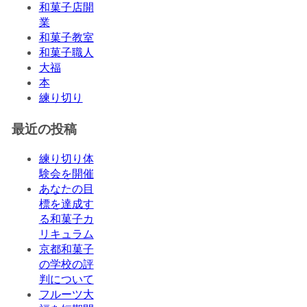
和菓子店開
業
和菓子教室
和菓子職人
大福
本
練り切り
最近の投稿
練り切り体
験会を開催
あなたの目
標を達成す
る和菓子カ
リキュラム
京都和菓子
の学校の評
判について
フルーツ大