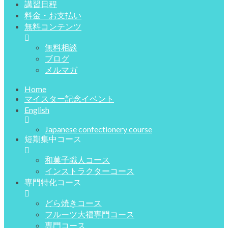
講習日程
料金・お支払い
無料コンテンツ
無料相談
ブログ
メルマガ
Home
マイスター記念イベント
English
Japanese confectionery course
短期集中コース
和菓子職人コース
インストラクターコース
専門特化コース
どら焼きコース
フルーツ大福専門コース
専門コース