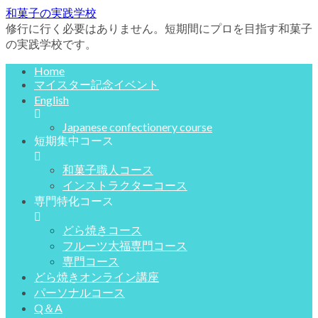
和菓子の実践学校
修行に行く必要はありません。短期間にプロを目指す和菓子
の実践学校です。
Home
マイスター記念イベント
English
Japanese confectionery course
短期集中コース
和菓子職人コース
インストラクターコース
専門特化コース
どら焼きコース
フルーツ大福専門コース
専門コース
どら焼きオンライン講座
パーソナルコース
Q＆A