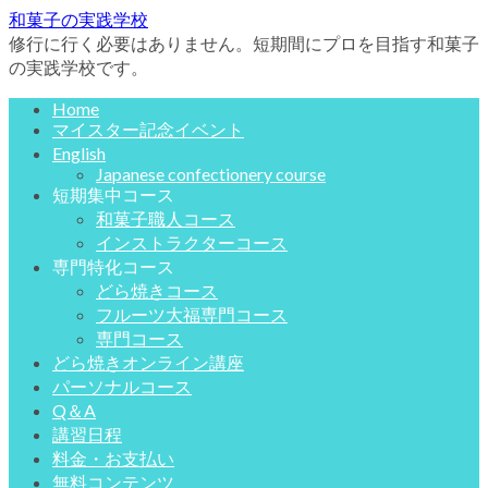
和菓子の実践学校
修行に行く必要はありません。短期間にプロを目指す和菓子
の実践学校です。
Home
マイスター記念イベント
English
Japanese confectionery course
短期集中コース
和菓子職人コース
インストラクターコース
専門特化コース
どら焼きコース
フルーツ大福専門コース
専門コース
どら焼きオンライン講座
パーソナルコース
Q＆A
講習日程
料金・お支払い
無料コンテンツ