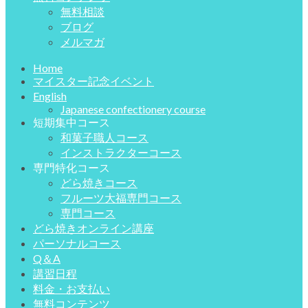
無料相談
ブログ
メルマガ
Home
マイスター記念イベント
English
Japanese confectionery course
短期集中コース
和菓子職人コース
インストラクターコース
専門特化コース
どら焼きコース
フルーツ大福専門コース
専門コース
どら焼きオンライン講座
パーソナルコース
Q＆A
講習日程
料金・お支払い
無料コンテンツ