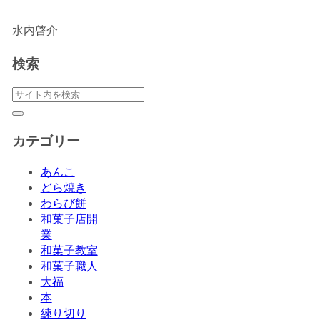
水内啓介
検索
カテゴリー
あんこ
どら焼き
わらび餅
和菓子店開
業
和菓子教室
和菓子職人
大福
本
練り切り