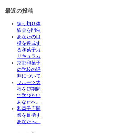
最近の投稿
練り切り体
験会を開催
あなたの目
標を達成す
る和菓子カ
リキュラム
京都和菓子
の学校の評
判について
フルーツ大
福を短期間
で学びたい
あなたへ。
和菓子店開
業を目指す
あなたへ。