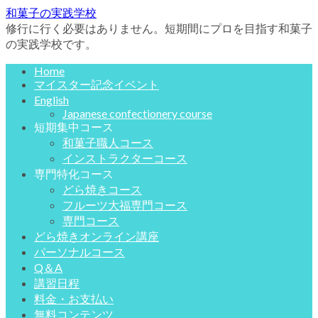
和菓子の実践学校
修行に行く必要はありません。短期間にプロを目指す和菓子
の実践学校です。
Home
マイスター記念イベント
English
Japanese confectionery course
短期集中コース
和菓子職人コース
インストラクターコース
専門特化コース
どら焼きコース
フルーツ大福専門コース
専門コース
どら焼きオンライン講座
パーソナルコース
Q＆A
講習日程
料金・お支払い
無料コンテンツ