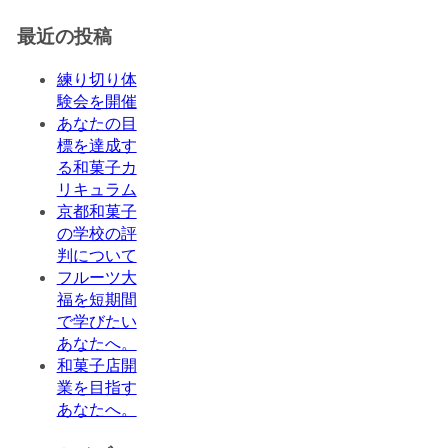
最近の投稿
練り切り体
験会を開催
あなたの目
標を達成す
る和菓子カ
リキュラム
京都和菓子
の学校の評
判について
フルーツ大
福を短期間
で学びたい
あなたへ。
和菓子店開
業を目指す
あなたへ。