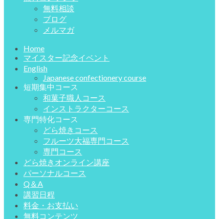
無料相談
ブログ
メルマガ
Home
マイスター記念イベント
English
Japanese confectionery course
短期集中コース
和菓子職人コース
インストラクターコース
専門特化コース
どら焼きコース
フルーツ大福専門コース
専門コース
どら焼きオンライン講座
パーソナルコース
Q＆A
講習日程
料金・お支払い
無料コンテンツ