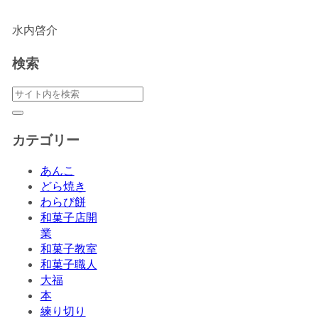
水内啓介
検索
カテゴリー
あんこ
どら焼き
わらび餅
和菓子店開
業
和菓子教室
和菓子職人
大福
本
練り切り