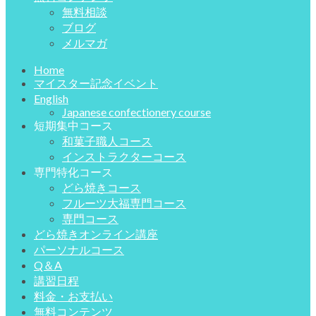
無料相談
ブログ
メルマガ
Home
マイスター記念イベント
English
Japanese confectionery course
短期集中コース
和菓子職人コース
インストラクターコース
専門特化コース
どら焼きコース
フルーツ大福専門コース
専門コース
どら焼きオンライン講座
パーソナルコース
Q＆A
講習日程
料金・お支払い
無料コンテンツ