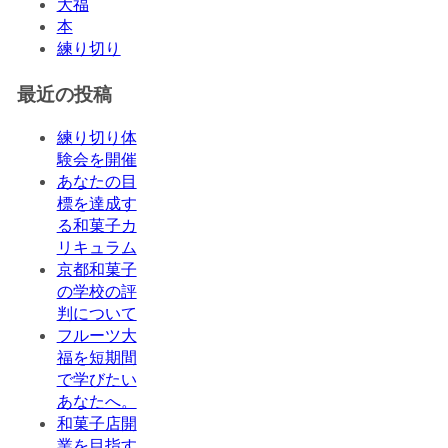
大福
本
練り切り
最近の投稿
練り切り体
験会を開催
あなたの目
標を達成す
る和菓子カ
リキュラム
京都和菓子
の学校の評
判について
フルーツ大
福を短期間
で学びたい
あなたへ。
和菓子店開
業を目指す