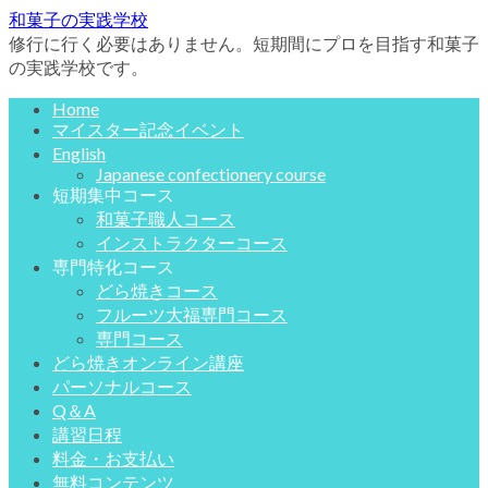
和菓子の実践学校
修行に行く必要はありません。短期間にプロを目指す和菓子
の実践学校です。
Home
マイスター記念イベント
English
Japanese confectionery course
短期集中コース
和菓子職人コース
インストラクターコース
専門特化コース
どら焼きコース
フルーツ大福専門コース
専門コース
どら焼きオンライン講座
パーソナルコース
Q＆A
講習日程
料金・お支払い
無料コンテンツ