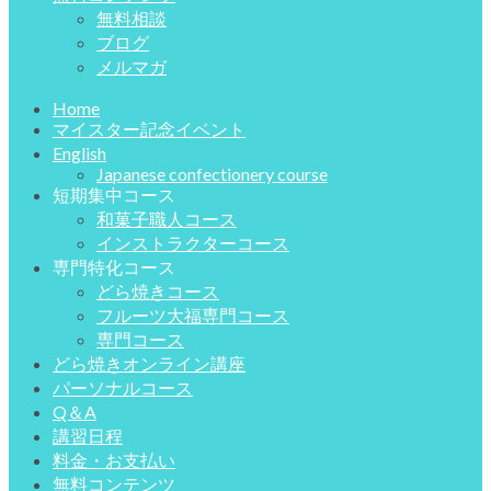
無料相談
ブログ
メルマガ
Home
マイスター記念イベント
English
Japanese confectionery course
短期集中コース
和菓子職人コース
インストラクターコース
専門特化コース
どら焼きコース
フルーツ大福専門コース
専門コース
どら焼きオンライン講座
パーソナルコース
Q＆A
講習日程
料金・お支払い
無料コンテンツ