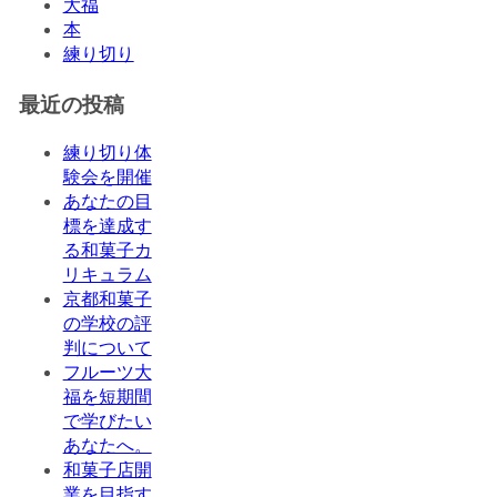
大福
本
練り切り
最近の投稿
練り切り体
験会を開催
あなたの目
標を達成す
る和菓子カ
リキュラム
京都和菓子
の学校の評
判について
フルーツ大
福を短期間
で学びたい
あなたへ。
和菓子店開
業を目指す