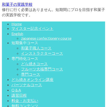
和菓子の実践学校
修行に行く必要はありません。短期間にプロを目指す和菓子
の実践学校です。
Home
マイスター記念イベント
English
Japanese confectionery course
短期集中コース
和菓子職人コース
インストラクターコース
専門特化コース
どら焼きコース
フルーツ大福専門コース
専門コース
どら焼きオンライン講座
パーソナルコース
Q＆A
講習日程
料金・お支払い
無料コンテンツ