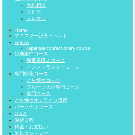
無料相談
ブログ
メルマガ
Home
マイスター記念イベント
English
Japanese confectionery course
短期集中コース
和菓子職人コース
インストラクターコース
専門特化コース
どら焼きコース
フルーツ大福専門コース
専門コース
どら焼きオンライン講座
パーソナルコース
Q＆A
講習日程
料金・お支払い
無料コンテンツ