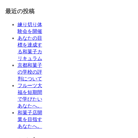
最近の投稿
練り切り体
験会を開催
あなたの目
標を達成す
る和菓子カ
リキュラム
京都和菓子
の学校の評
判について
フルーツ大
福を短期間
で学びたい
あなたへ。
和菓子店開
業を目指す
あなたへ。