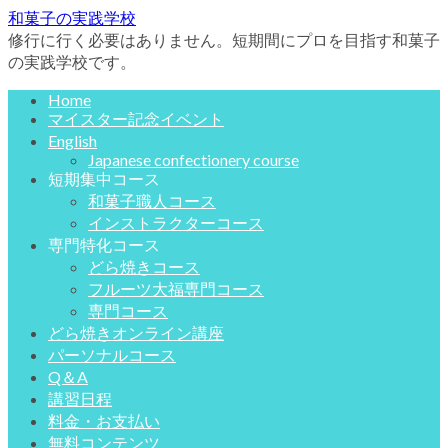
和菓子の実践学校
修行に行く必要はありません。短期間にプロを目指す和菓子
の実践学校です。
Home
マイスター記念イベント
English
Japanese confectionery course
短期集中コース
和菓子職人コース
インストラクターコース
専門特化コース
どら焼きコース
フルーツ大福専門コース
専門コース
どら焼きオンライン講座
パーソナルコース
Q＆A
講習日程
料金・お支払い
無料コンテンツ