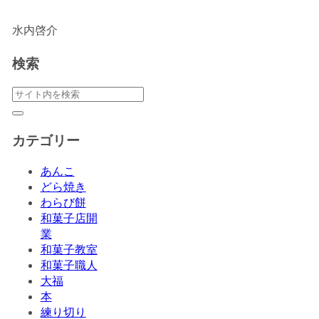
水内啓介
検索
カテゴリー
あんこ
どら焼き
わらび餅
和菓子店開
業
和菓子教室
和菓子職人
大福
本
練り切り