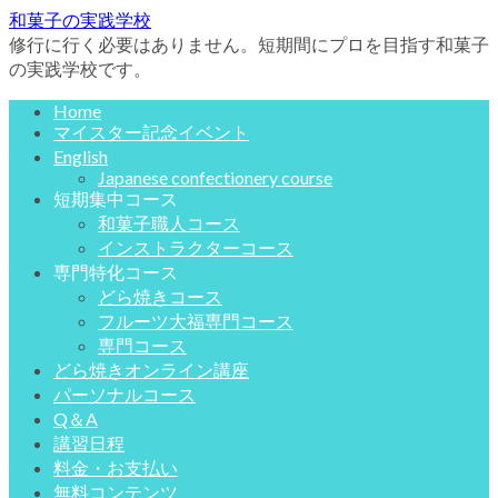
和菓子の実践学校
修行に行く必要はありません。短期間にプロを目指す和菓子
の実践学校です。
Home
マイスター記念イベント
English
Japanese confectionery course
短期集中コース
和菓子職人コース
インストラクターコース
専門特化コース
どら焼きコース
フルーツ大福専門コース
専門コース
どら焼きオンライン講座
パーソナルコース
Q＆A
講習日程
料金・お支払い
無料コンテンツ