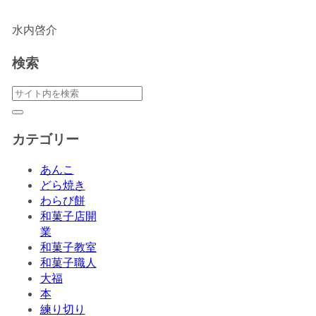
水内啓介
検索
カテゴリー
あんこ
どら焼き
わらび餅
和菓子店開
業
和菓子教室
和菓子職人
大福
本
練り切り