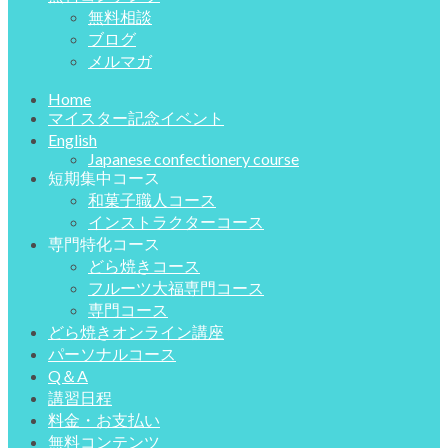
無料相談
ブログ
メルマガ
Home
マイスター記念イベント
English
Japanese confectionery course
短期集中コース
和菓子職人コース
インストラクターコース
専門特化コース
どら焼きコース
フルーツ大福専門コース
専門コース
どら焼きオンライン講座
パーソナルコース
Q＆A
講習日程
料金・お支払い
無料コンテンツ