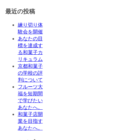
最近の投稿
練り切り体
験会を開催
あなたの目
標を達成す
る和菓子カ
リキュラム
京都和菓子
の学校の評
判について
フルーツ大
福を短期間
で学びたい
あなたへ。
和菓子店開
業を目指す
あなたへ。