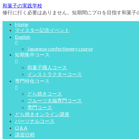
和菓子の実践学校
修行に行く必要はありません。短期間にプロを目指す和菓子
Home
マイスター記念イベント
English
Japanese confectionery course
短期集中コース
和菓子職人コース
インストラクターコース
専門特化コース
どら焼きコース
フルーツ大福専門コース
専門コース
どら焼きオンライン講座
パーソナルコース
Q＆A
講習日程