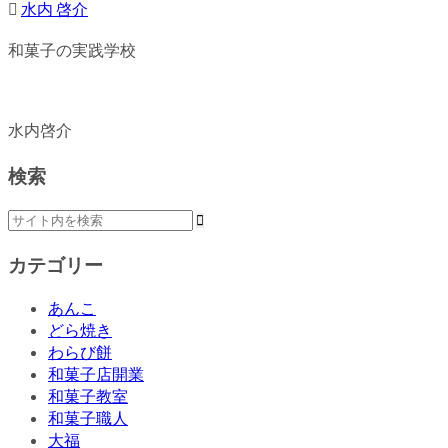
水内 啓介
和菓子の実践学校
水内啓介
検索
カテゴリー
あんこ
どら焼き
わらび餅
和菓子店開業
和菓子教室
和菓子職人
大福