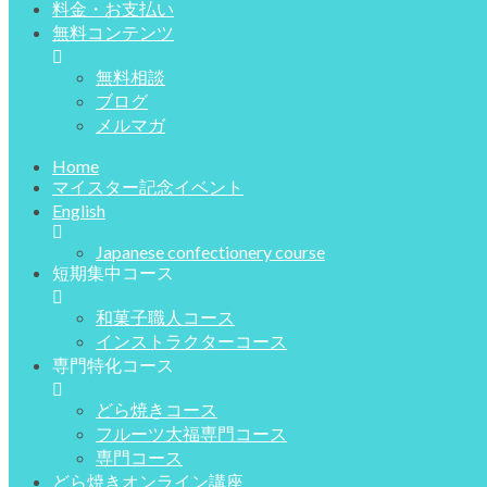
料金・お支払い
無料コンテンツ
無料相談
ブログ
メルマガ
Home
マイスター記念イベント
English
Japanese confectionery course
短期集中コース
和菓子職人コース
インストラクターコース
専門特化コース
どら焼きコース
フルーツ大福専門コース
専門コース
どら焼きオンライン講座