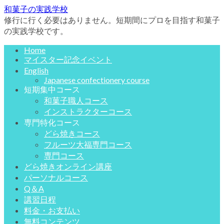
和菓子の実践学校
修行に行く必要はありません。短期間にプロを目指す和菓子
の実践学校です。
Home
マイスター記念イベント
English
Japanese confectionery course
短期集中コース
和菓子職人コース
インストラクターコース
専門特化コース
どら焼きコース
フルーツ大福専門コース
専門コース
どら焼きオンライン講座
パーソナルコース
Q＆A
講習日程
料金・お支払い
無料コンテンツ