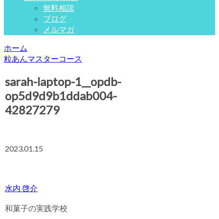
無料相談
ブログ
メルマガ
ホーム
粒あんマスターコース
sarah-laptop-1__opdb-
op5d9d9b1ddab004-
42827279
2023.01.15
水内 啓介
和菓子の実践学校