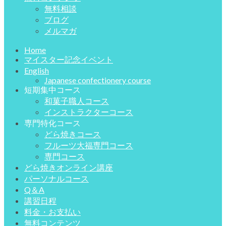
無料相談
ブログ
メルマガ
Home
マイスター記念イベント
English
Japanese confectionery course
短期集中コース
和菓子職人コース
インストラクターコース
専門特化コース
どら焼きコース
フルーツ大福専門コース
専門コース
どら焼きオンライン講座
パーソナルコース
Q＆A
講習日程
料金・お支払い
無料コンテンツ