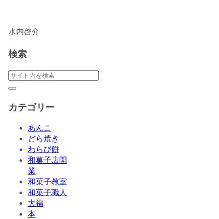
水内啓介
検索
カテゴリー
あんこ
どら焼き
わらび餅
和菓子店開
業
和菓子教室
和菓子職人
大福
本