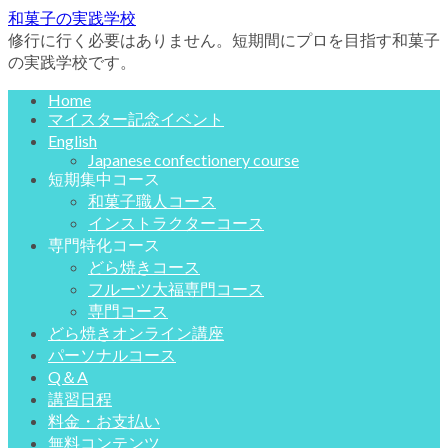
和菓子の実践学校
修行に行く必要はありません。短期間にプロを目指す和菓子
の実践学校です。
Home
マイスター記念イベント
English
Japanese confectionery course
短期集中コース
和菓子職人コース
インストラクターコース
専門特化コース
どら焼きコース
フルーツ大福専門コース
専門コース
どら焼きオンライン講座
パーソナルコース
Q＆A
講習日程
料金・お支払い
無料コンテンツ