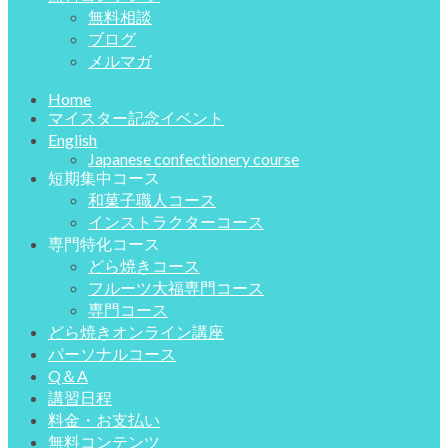
無料相談
ブログ
メルマガ
Home
マイスター記念イベント
English
Japanese confectionery course
短期集中コース
和菓子職人コース
インストラクターコース
専門特化コース
どら焼きコース
フルーツ大福専門コース
専門コース
どら焼きオンライン講座
パーソナルコース
Q＆A
講習日程
料金・お支払い
無料コンテンツ