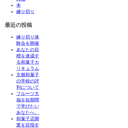
本
練り切り
最近の投稿
練り切り体
験会を開催
あなたの目
標を達成す
る和菓子カ
リキュラム
京都和菓子
の学校の評
判について
フルーツ大
福を短期間
で学びたい
あなたへ。
和菓子店開
業を目指す