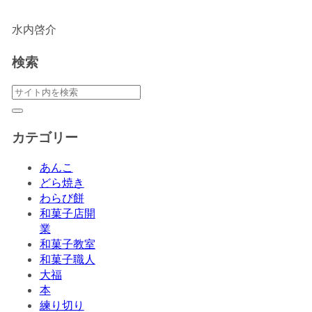
水内啓介
検索
カテゴリー
あんこ
どら焼き
わらび餅
和菓子店開
業
和菓子教室
和菓子職人
大福
本
練り切り