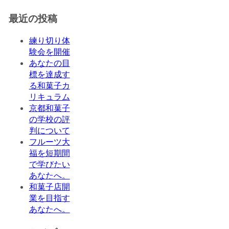
最近の投稿
練り切り体
験会を開催
あなたの目
標を達成す
る和菓子カ
リキュラム
京都和菓子
の学校の評
判について
フルーツ大
福を短期間
で学びたい
あなたへ。
和菓子店開
業を目指す
あなたへ。