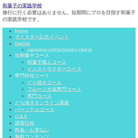
和菓子の実践学校
修行に行く必要はありません。短期間にプロを目指す和菓子
の実践学校です。
Home
マイスター記念イベント
English
Japanese confectionery course
短期集中コース
和菓子職人コース
インストラクターコース
専門特化コース
どら焼きコース
フルーツ大福専門コース
専門コース
どら焼きオンライン講座
パーソナルコース
Q＆A
講習日程
料金・お支払い
無料コンテンツ