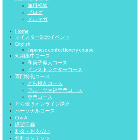
無料相談
ブログ
メルマガ
Home
マイスター記念イベント
English
Japanese confectionery course
短期集中コース
和菓子職人コース
インストラクターコース
専門特化コース
どら焼きコース
フルーツ大福専門コース
専門コース
どら焼きオンライン講座
パーソナルコース
Q＆A
講習日程
料金・お支払い
無料コンテンツ