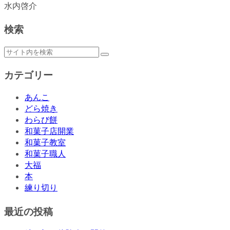
水内啓介
検索
カテゴリー
あんこ
どら焼き
わらび餅
和菓子店開業
和菓子教室
和菓子職人
大福
本
練り切り
最近の投稿