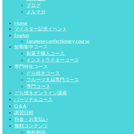
ブログ
メルマガ
Home
マイスター記念イベント
English
Japanese confectionery course
短期集中コース
和菓子職人コース
インストラクターコース
専門特化コース
どら焼きコース
フルーツ大福専門コース
専門コース
どら焼きオンライン講座
パーソナルコース
Q＆A
講習日程
料金・お支払い
無料コンテンツ
無料相談