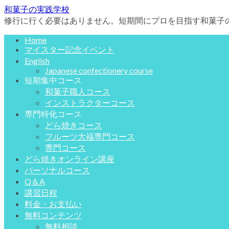
和菓子の実践学校
修行に行く必要はありません。短期間にプロを目指す和菓子
Home
マイスター記念イベント
English
Japanese confectionery course
短期集中コース
和菓子職人コース
インストラクターコース
専門特化コース
どら焼きコース
フルーツ大福専門コース
専門コース
どら焼きオンライン講座
パーソナルコース
Q＆A
講習日程
料金・お支払い
無料コンテンツ
無料相談