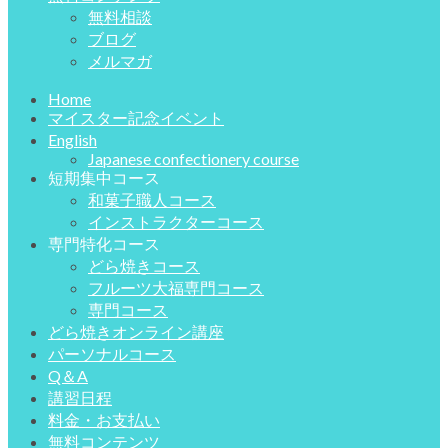
無料相談
ブログ
メルマガ
Home
マイスター記念イベント
English
Japanese confectionery course
短期集中コース
和菓子職人コース
インストラクターコース
専門特化コース
どら焼きコース
フルーツ大福専門コース
専門コース
どら焼きオンライン講座
パーソナルコース
Q＆A
講習日程
料金・お支払い
無料コンテンツ