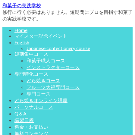
和菓子の実践学校
修行に行く必要はありません。短期間にプロを目指す和菓子
の実践学校です。
Home
マイスター記念イベント
English
Japanese confectionery course
短期集中コース
和菓子職人コース
インストラクターコース
専門特化コース
どら焼きコース
フルーツ大福専門コース
専門コース
どら焼きオンライン講座
パーソナルコース
Q＆A
講習日程
料金・お支払い
無料コンテンツ