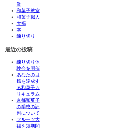
業
和菓子教室
和菓子職人
大福
本
練り切り
最近の投稿
練り切り体
験会を開催
あなたの目
標を達成す
る和菓子カ
リキュラム
京都和菓子
の学校の評
判について
フルーツ大
福を短期間