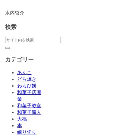
水内啓介
検索
カテゴリー
あんこ
どら焼き
わらび餅
和菓子店開
業
和菓子教室
和菓子職人
大福
本
練り切り