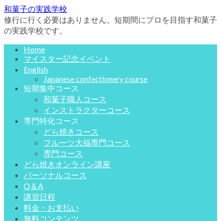
和菓子の実践学校
修行に行く必要はありません。短期間にプロを目指す和菓子
の実践学校です。
Home
マイスター記念イベント
English
Japanese confectionery course
短期集中コース
和菓子職人コース
インストラクターコース
専門特化コース
どら焼きコース
フルーツ大福専門コース
専門コース
どら焼きオンライン講座
パーソナルコース
Q＆A
講習日程
料金・お支払い
無料コンテンツ