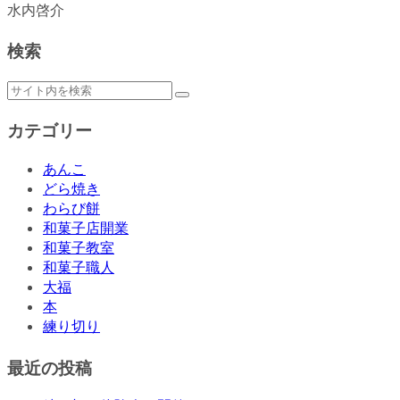
水内啓介
検索
カテゴリー
あんこ
どら焼き
わらび餅
和菓子店開業
和菓子教室
和菓子職人
大福
本
練り切り
最近の投稿