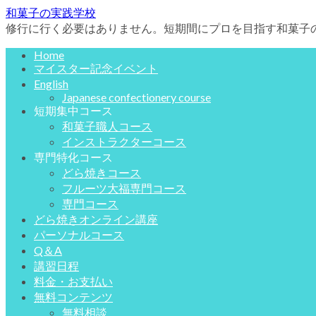
和菓子の実践学校
修行に行く必要はありません。短期間にプロを目指す和菓子
Home
マイスター記念イベント
English
Japanese confectionery course
短期集中コース
和菓子職人コース
インストラクターコース
専門特化コース
どら焼きコース
フルーツ大福専門コース
専門コース
どら焼きオンライン講座
パーソナルコース
Q＆A
講習日程
料金・お支払い
無料コンテンツ
無料相談