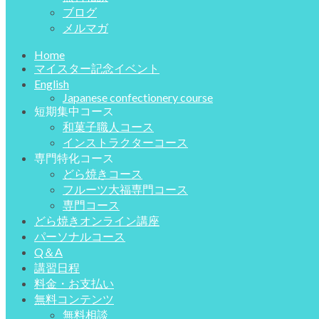
ブログ
メルマガ
Home
マイスター記念イベント
English
Japanese confectionery course
短期集中コース
和菓子職人コース
インストラクターコース
専門特化コース
どら焼きコース
フルーツ大福専門コース
専門コース
どら焼きオンライン講座
パーソナルコース
Q＆A
講習日程
料金・お支払い
無料コンテンツ
無料相談