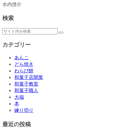
水内啓介
検索
カテゴリー
あんこ
どら焼き
わらび餅
和菓子店開業
和菓子教室
和菓子職人
大福
本
練り切り
最近の投稿