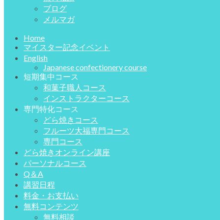
ブログ
メルマガ
Home
マイスター記念イベント
English
Japanese confectionery course
短期集中コース
和菓子職人コース
インストラクターコース
専門特化コース
どら焼きコース
フルーツ大福専門コース
専門コース
どら焼きオンライン講座
パーソナルコース
Q＆A
講習日程
料金・お支払い
無料コンテンツ
無料相談