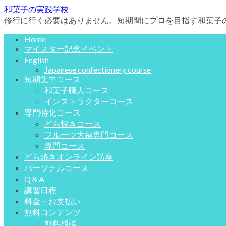
和菓子の実践学校
修行に行く必要はありません。短期間にプロを目指す和菓子
Home
マイスター記念イベント
English
Japanese confectionery course
短期集中コース
和菓子職人コース
インストラクターコース
専門特化コース
どら焼きコース
フルーツ大福専門コース
専門コース
どら焼きオンライン講座
パーソナルコース
Q＆A
講習日程
料金・お支払い
無料コンテンツ
無料相談