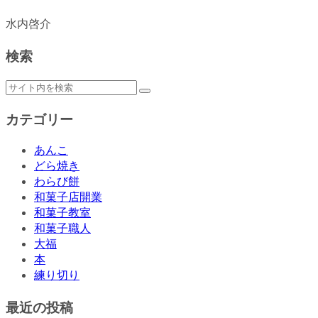
水内啓介
検索
カテゴリー
あんこ
どら焼き
わらび餅
和菓子店開業
和菓子教室
和菓子職人
大福
本
練り切り
最近の投稿