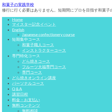
和菓子の実践学校
修行に行く必要はありません。短期間にプロを目指す和菓子
Home
マイスター記念イベント
English
Japanese confectionery course
短期集中コース
和菓子職人コース
インストラクターコース
専門特化コース
どら焼きコース
フルーツ大福専門コース
専門コース
どら焼きオンライン講座
パーソナルコース
Q＆A
講習日程
料金・お支払い
無料コンテンツ
無料相談