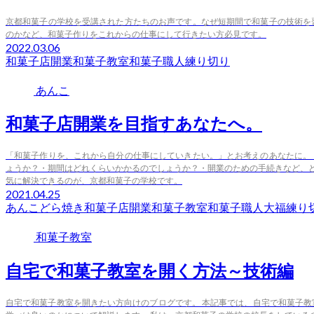
京都和菓子の学校を受講された方たちのお声です。なぜ短期間で和菓子の技術を
のかなど、和菓子作りをこれからの仕事にして行きたい方必見です。
2022.03.06
和菓子店開業
和菓子教室
和菓子職人
練り切り
あんこ
和菓子店開業を目指すあなたへ。
「和菓子作りを、これから自分の仕事にしていきたい。」とお考えのあなたに。
ょうか？・期間はどれくらいかかるのでしょうか？・開業のための手続きなど、
気に解決できるのが、京都和菓子の学校です。
2021.04.25
あんこ
どら焼き
和菓子店開業
和菓子教室
和菓子職人
大福
練り
和菓子教室
自宅で和菓子教室を開く方法～技術編
自宅で和菓子教室を開きたい方向けのブログです。 本記事では、自宅で和菓子