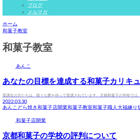
ブログ
メルマガ
ホーム
和菓子教室
和菓子教室
あんこ
あなたの目標を達成する和菓子カリキ
受講生の方たちは、様々な夢を持って受講されています。京都和菓子の学校では
2022.03.30
あんこ
どら焼き
和菓子店開業
和菓子教室
和菓子職人
大福
練り
和菓子店開業
京都和菓子の学校の評判について