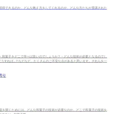
習得できるのか、どんな教え方をしてくれるのか、どんな方たちが受講された
・和菓子をどこで学べば良いのでしょうか？・どんな技術が必要となるのでし
どうすれば…？などなど、たくさんのご不安な点があると思います。それらを一
切り
教室を開くためには、どんな和菓子の技術が必要なのか、どこで和菓子の技術を