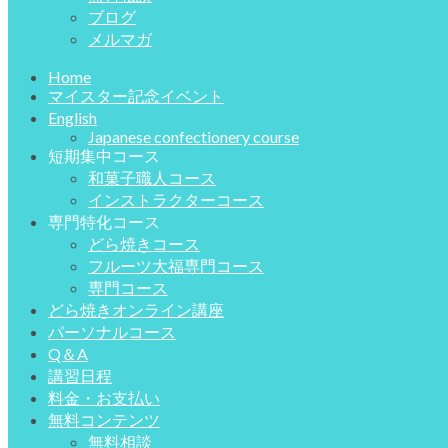
ブログ
メルマガ
Home
マイスター記念イベント
English
Japanese confectionery course
短期集中コース
和菓子職人コース
インストラクターコース
専門特化コース
どら焼きコース
フルーツ大福専門コース
専門コース
どら焼きオンライン講座
パーソナルコース
Q＆A
講習日程
料金・お支払い
無料コンテンツ
無料相談