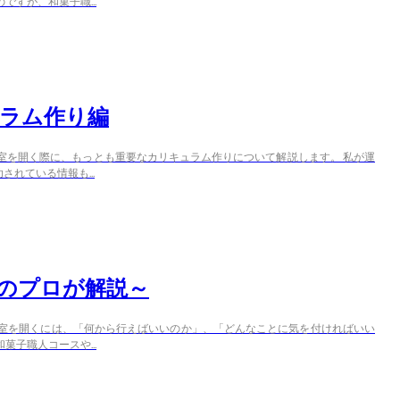
すが、和菓子職...
ラム作り編
室を開く際に、もっとも重要なカリキュラム作りについて解説します。 私が運
れている情報も...
のプロが解説～
教室を開くには、「何から行えばいいのか」、「どんなことに気を付ければいい
子職人コースや...