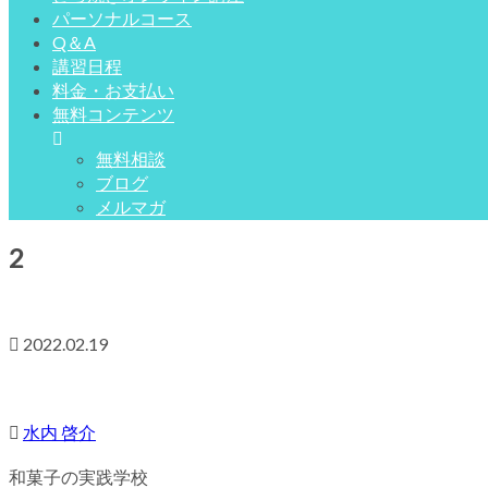
パーソナルコース
Q＆A
講習日程
料金・お支払い
無料コンテンツ
無料相談
ブログ
メルマガ
2
2022.02.19
水内 啓介
和菓子の実践学校