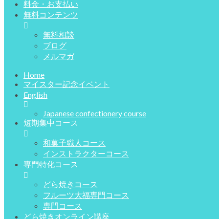
料金・お支払い
無料コンテンツ
無料相談
ブログ
メルマガ
Home
マイスター記念イベント
English
Japanese confectionery course
短期集中コース
和菓子職人コース
インストラクターコース
専門特化コース
どら焼きコース
フルーツ大福専門コース
専門コース
どら焼きオンライン講座