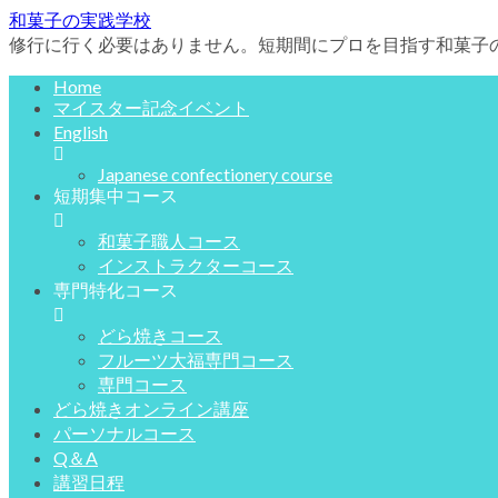
和菓子の実践学校
修行に行く必要はありません。短期間にプロを目指す和菓子
Home
マイスター記念イベント
English
Japanese confectionery course
短期集中コース
和菓子職人コース
インストラクターコース
専門特化コース
どら焼きコース
フルーツ大福専門コース
専門コース
どら焼きオンライン講座
パーソナルコース
Q＆A
講習日程